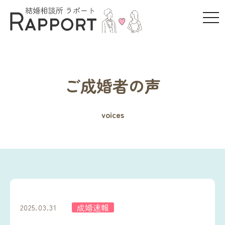
t
o
g
g
l
e
ご成婚者の声
n
a
v
voices
i
g
a
t
i
o
n
成婚速報
2025.03.31