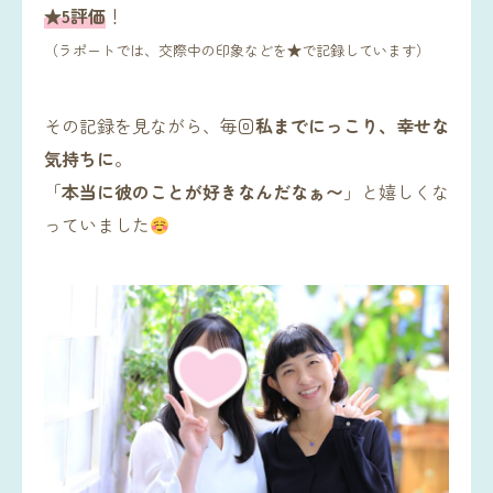
★5評価
！
（ラポートでは、交際中の印象などを★で記録しています）
その記録を見ながら、毎回
私までにっこり、幸せな
気持ちに
。
「
本当に彼のことが好きなんだなぁ〜
」と嬉しくな
っていました