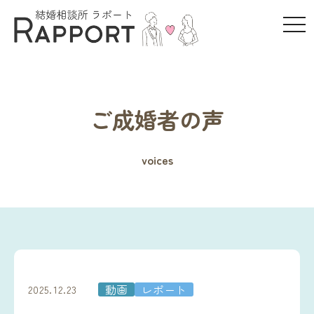
t
o
g
g
l
e
ご成婚者の声
n
a
v
voices
i
g
a
t
i
o
n
動画
レポート
2025.12.23