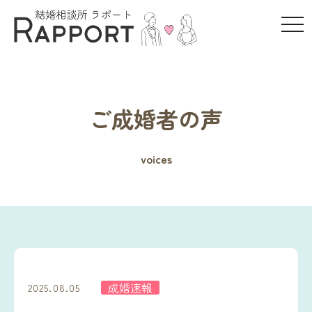
t
o
g
g
l
e
ご成婚者の声
n
a
v
voices
i
g
a
t
i
o
n
成婚速報
2025.08.05