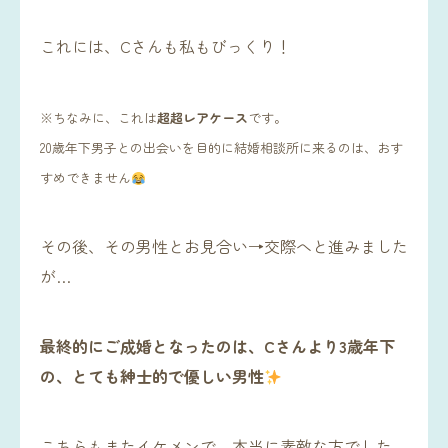
これには、Cさんも私もびっくり！
※ちなみに、これ
は
超超
レアケース
です。
20歳年下男子との出会いを目的に結婚相談所に来るのは、おす
すめできません
その後、その男性とお見合い→交際へと進みました
が…
最終的にご成婚となったのは、Cさんより3歳年下
の、とても紳士的で優しい男性
こちらもまたイケメンで、本当に素敵な方でした