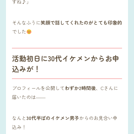
すね♪」
そんなふうに
笑顔で話してくれたのがとても印象的
でした
活動初日に30代イケメンからお申
込みが！
プロフィールを公開して
わずか2時間後
、Cさんに
届いたのは――
なんと
30代半ばのイケメン男子
からのお見合い申
込み！